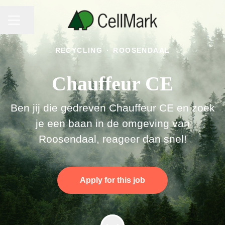
CAREER MENU
Share page
RECYCLING
·
ROOSENDAAL
Chauffeur CE
Ben jij die gedreven Chauffeur CE en zoek
je een baan in de omgeving van
Roosendaal, reageer dan snel!
Apply for this job