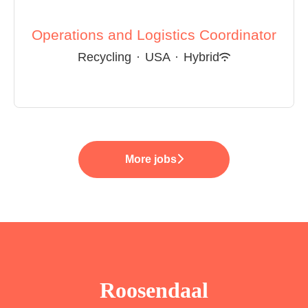
Operations and Logistics Coordinator
Recycling
·
USA
·
Hybrid
More jobs
Roosendaal