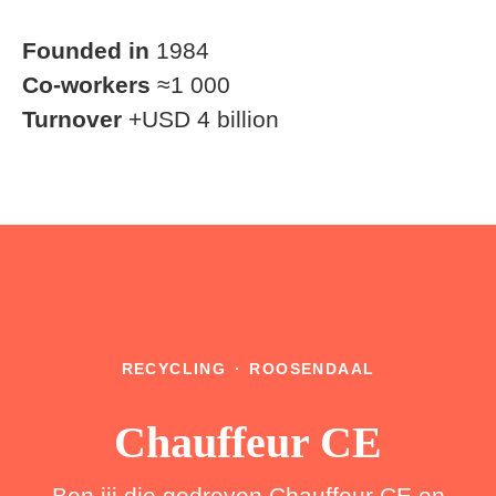
Founded in
1984
Co-workers
≈1 000
Turnover
+USD 4 billion
RECYCLING
·
ROOSENDAAL
Chauffeur CE
Ben jij die gedreven Chauffeur CE en