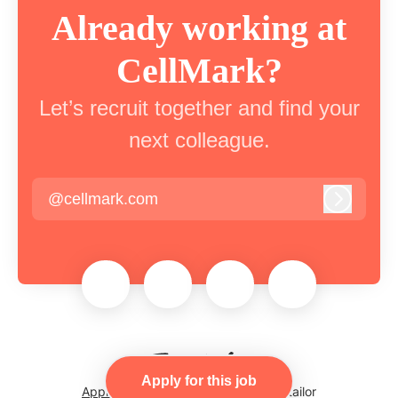
Already working at
CellMark?
Let’s recruit together and find your
next colleague.
@cellmark.com
Log in
Apply for this job
Applicant tracking system
by Teamtailor